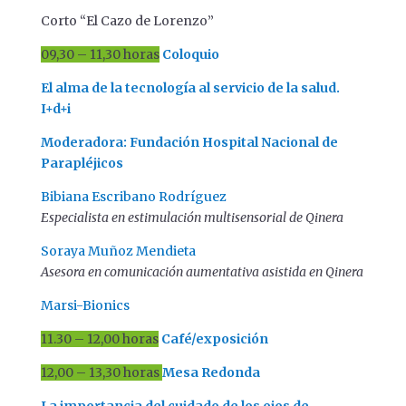
Corto “El Cazo de Lorenzo”
09,30 – 11,30 horas
Coloquio
El alma de la tecnología al servicio de la salud.
I+d+i
Moderadora: Fundación Hospital Nacional de
Parapléjicos
Bibiana Escribano Rodríguez
Especialista en estimulación multisensorial de Qinera
Soraya Muñoz Mendieta
Asesora en comunicación aumentativa asistida en Qinera
Marsi-Bionics
11.30 – 12,00 horas
Café/exposición
12,00 – 13,30 horas
Mesa Redonda
La importancia del cuidado de los ojos de